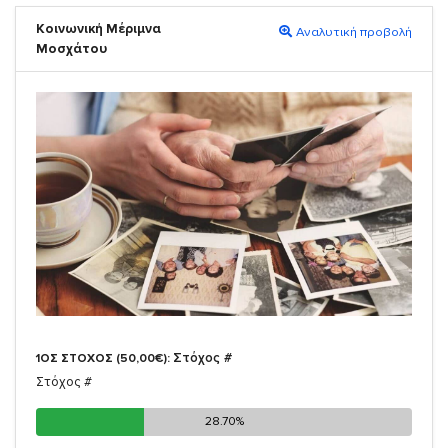
Κοινωνική Μέριμνα
Αναλυτική προβολή
Μοσχάτου
Στόχος #
1ΟΣ ΣΤΟΧΟΣ (50,00€):
Στόχος #
28.70%
28.70%