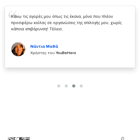
Σας ευχαριστώ που μας δίνετε την δυνατότητα να κάνουμε
κάτι!
Κυριάκος Τσίγκρος
Χρήστης του
YouBeHero