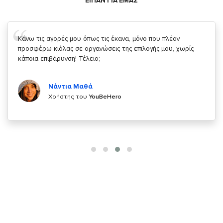
ΕΙΠΑΝ ΓΙΑ ΕΜΑΣ
Σας ευχαριστώ που μας δίνετε την δυνατότητα να κάνουμε
κάτι!
Κυριάκος Τσίγκρος
Χρήστης του
YouBeHero