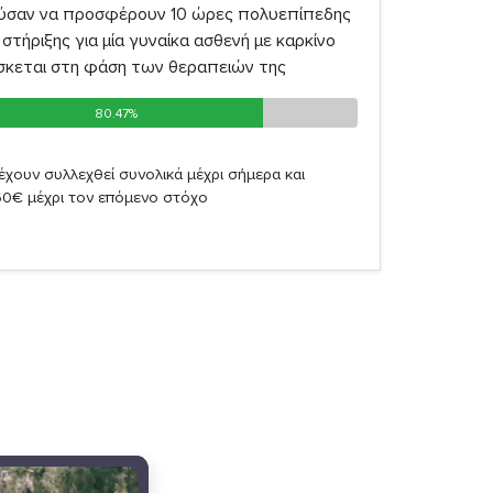
ύσαν να προσφέρουν 10 ώρες πολυεπίπεδης
στήριξης για μία γυναίκα ασθενή με καρκίνο
σκεται στη φάση των θεραπειών της
80.47%
80.47%
έχουν συλλεχθεί συνολικά μέχρι σήμερα και
60€ μέχρι τον επόμενο στόχο