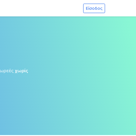
Είσοδος
δωρεές
χωρίς