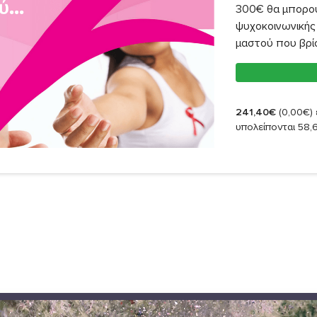
300€ θα μπορο
ψυχοκοινωνικής 
μαστού που βρί
241,40€
(0,00€)
υπολείπονται 58,