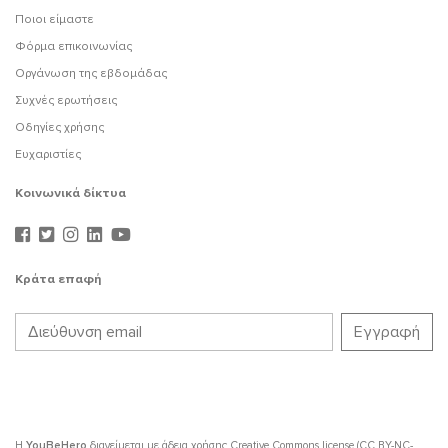
Ποιοι είμαστε
Φόρμα επικοινωνίας
Οργάνωση της εβδομάδας
Συχνές ερωτήσεις
Οδηγίες χρήσης
Ευχαριστίες
Κοινωνικά δίκτυα
Κράτα επαφή
Η
YouBeHero
διανείμεται με άδεια χρήσης
Creative Commons license (CC BY-NC-