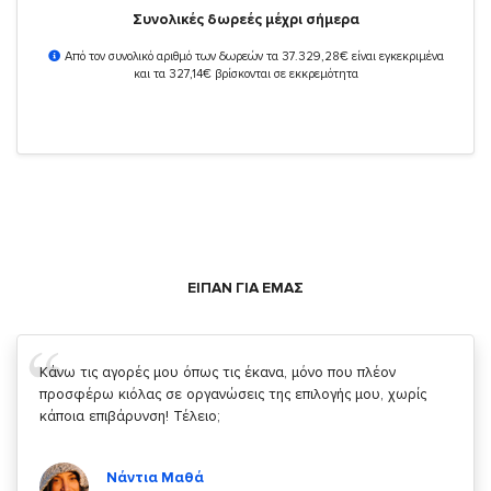
Συνολικές δωρεές μέχρι σήμερα
Από τον συνολικό αριθμό των δωρεών τα 37.329,28€ είναι εγκεκριμένα
και τα 327,14€ βρίσκονται σε εκκρεμότητα
ΕΙΠΑΝ ΓΙΑ ΕΜΑΣ
Σας ευχαριστώ που μας δίνετε την δυνατότητα να κάνουμε
κάτι!
Κυριάκος Τσίγκρος
Χρήστης του
YouBeHero