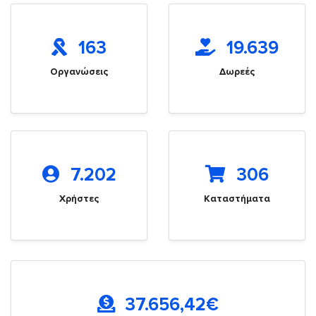
163
19.639
Οργανώσεις
Δωρεές
7.202
306
Χρήστες
Καταστήματα
37.656,42
€