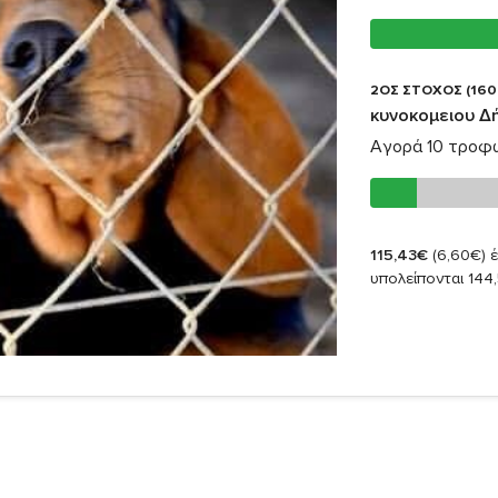
2ΟΣ ΣΤΟΧΟΣ (160
κυνοκομειου Δ
Αγορά 10 τροφ
115,43€
(6,60€)
έ
υπολείπονται 144