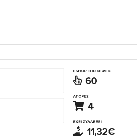
ESHOP ΕΠΙΣΚΈΨΕΙΣ
60
ΑΓΟΡΈΣ
4
ΈΧΕΙ ΣΥΛΛΈΞΕΙ
11,32€