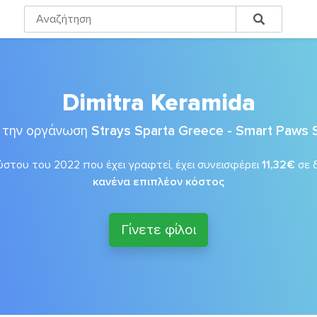
Dimitra Keramida
ι την οργάνωση
Strays Sparta Greece - Smart Paws 
στου του 2022 που έχει γραφτεί, έχει συνεισφέρει
11,32€
σε 
κανένα επιπλέον κόστος
Γίνετε φίλοι