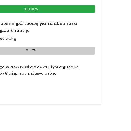
100.00%
100.00%
Ξηρά τροφή για τα αδέσποτα
,00€):
ήμου Σπάρτης
ων 20kg
9.64%
9.64%
χουν συλλεχθεί συνολικά μέχρι σήμερα και
,57€ μέχρι τον επόμενο στόχο