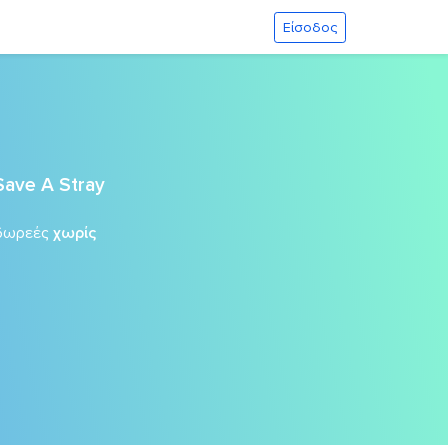
Είσοδος
Save A Stray
δωρεές
χωρίς