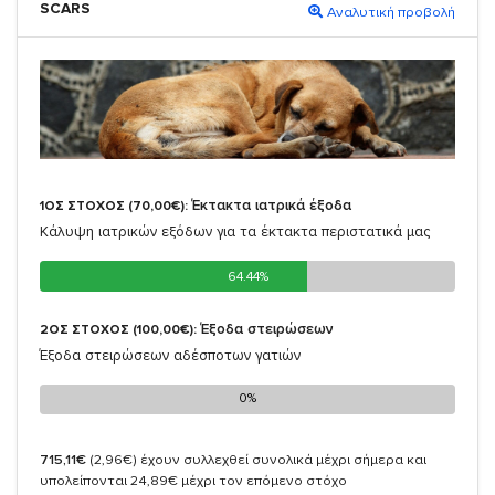
SCARS
Αναλυτική προβολή
Έκτακτα ιατρικά έξοδα
1ΟΣ ΣΤΟΧΟΣ (70,00€):
Κάλυψη ιατρικών εξόδων για τα έκτακτα περιστατικά μας
64.44%
64.44%
Έξοδα στειρώσεων
2ΟΣ ΣΤΟΧΟΣ (100,00€):
Έξοδα στειρώσεων αδέσποτων γατιών
0%
0%
715,11€
(2,96€)
έχουν συλλεχθεί συνολικά μέχρι σήμερα και
υπολείπονται 24,89€ μέχρι τον επόμενο στόχο