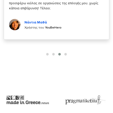
κάτι!
Κυριάκος Τσίγκρος
Χρήστης του
YouBeHero