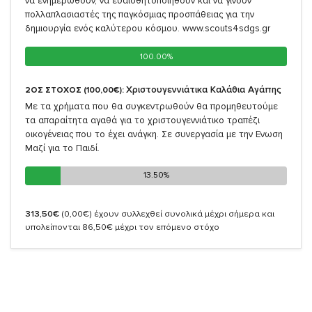
να ενημερωθούν, να ευαισθητοποιηθούν και να γίνουν
πολλαπλασιαστές της παγκόσμιας προσπάθειας για την
δημιουργία ενός καλύτερου κόσμου. www.scouts4sdgs.gr
100.00%
100.00%
Χριστουγεννιάτικα Καλάθια Αγάπης
2ΟΣ ΣΤΟΧΟΣ (100,00€):
Με τα χρήματα που θα συγκεντρωθούν θα προμηθευτούμε
τα απαραίτητα αγαθά για το χριστουγεννιάτικο τραπέζι
οικογένειας που το έχει ανάγκη. Σε συνεργασία με την Ενωση
Μαζί για το Παιδί.
13.50%
13.50%
313,50€
(0,00€)
έχουν συλλεχθεί συνολικά μέχρι σήμερα και
υπολείπονται 86,50€ μέχρι τον επόμενο στόχο