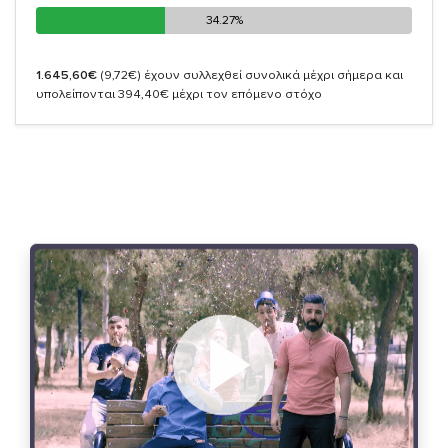
34.27%
34.27%
1.645,60€
(9,72€)
έχουν συλλεχθεί συνολικά μέχρι σήμερα και
υπολείπονται 394,40€ μέχρι τον επόμενο στόχο