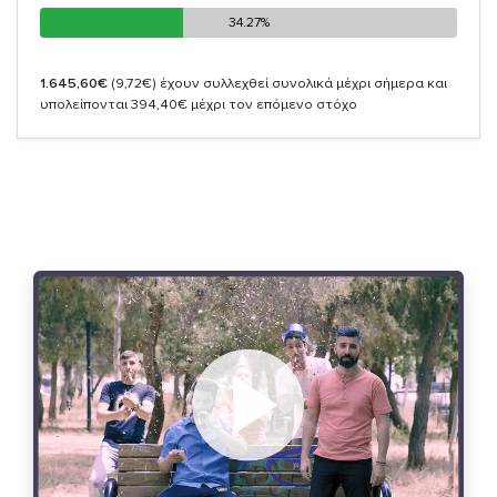
34.27%
34.27%
1.645,60€
(9,72€)
έχουν συλλεχθεί συνολικά μέχρι σήμερα και
υπολείπονται 394,40€ μέχρι τον επόμενο στόχο