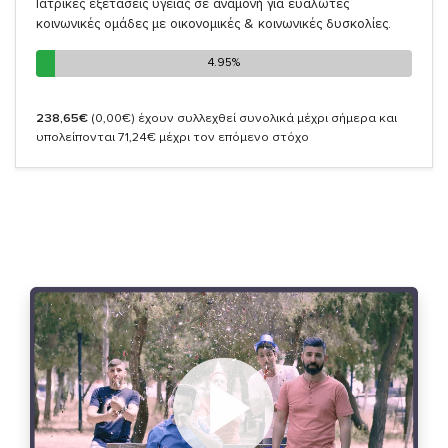
Ιατρικές εξετάσεις υγείας σε αναμονή για ευάλωτες
κοινωνικές ομάδες με οικονομικές & κοινωνικές δυσκολίες.
4.95%
4.95%
238,65€
(0,00€)
έχουν συλλεχθεί συνολικά μέχρι σήμερα και
υπολείπονται 71,24€ μέχρι τον επόμενο στόχο