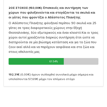
Επισκευές και συντήρηση των
2ΟΣ ΣΤΟΧΟΣ (150,00€):
χώρων που φιλοξενούνται και στεγάζονται τα σκυλιά και
οι γάτες που φροντίζει ο Αδέσποτος Πλανήτης
Ο Αδέσποτος Πλανήτης φιλοξενεί περίπου 90 σκυλιά και 25
γάτες σε τρεις διαφορετικούς χώρους στην Εξοχή
Θεσσαλονίκης, δύο εξωτερικούς και έναν κλειστό.Και οι τρεις
χώροι αυτοί χρειάζονται διαρκώς συντήρηση έτσι ώστε να
διατηρούνται σε μία βιώσημη κατάσταση και για τα ζώα που
ζουν εκεί αλλά και να παρέχουν ασφάλεια και στα ζώα και
στους εθελοντές μας.
61.54%
61.54%
192,31€
(0,00€)
έχουν συλλεχθεί συνολικά μέχρι σήμερα και
υπολείπονται 57,69€ μέχρι τον επόμενο στόχο