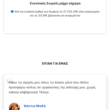
Συνολικές δωρεές μέχρι σήμερα
Από τον συνολικό αριθμό των δωρεών τα 37.328,28€ είναι εγκεκριμένα
και τα 313,19€ βρίσκονται σε εκκρεμότητα
ΕΙΠΑΝ ΓΙΑ ΕΜΑΣ
Σας ευχαριστώ που μας δίνετε την δυνατότητα να κάνουμε
κάτι!
Κυριάκος Τσίγκρος
Χρήστης του
YouBeHero