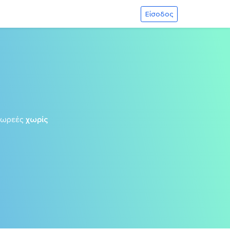
Είσοδος
δωρεές
χωρίς