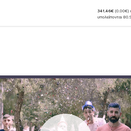
341,46€
(0,00€)
έ
υπολείπονται 80,