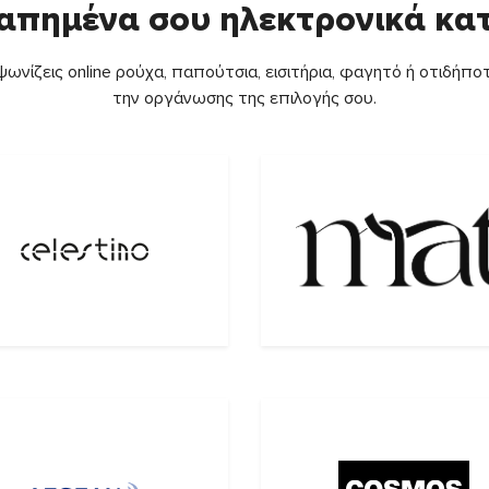
απημένα σου ηλεκτρονικά κ
ωνίζεις online ρούχα, παπούτσια, εισιτήρια, φαγητό ή οτιδήποτ
την οργάνωσης της επιλογής σου.