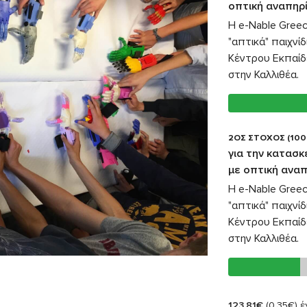
οπτική αναπηρ
Η e-Nable Greec
"απτικά" παιχνί
Κέντρου Εκπαίδ
στην Καλλιθέα.
2ΟΣ ΣΤΟΧΟΣ (100
για την κατασκ
με οπτική ανα
Η e-Nable Greec
"απτικά" παιχνί
Κέντρου Εκπαίδ
στην Καλλιθέα.
123,81€
(0,35€)
έχ