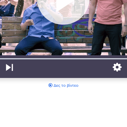
Δες το βίντεο