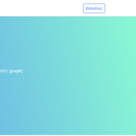
Είσοδος
ρεές
χωρίς