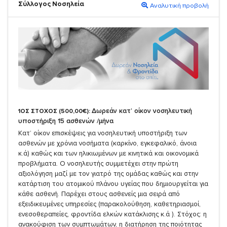
Σύλλογος Νοσηλεία
Αναλυτική προβολή
Δωρεάν κατ’ οίκον νοσηλευτική
1ΟΣ ΣΤΟΧΟΣ (500,00€):
υποστήριξη 15 ασθενών /μήνα
Κατ’ οίκον επισκέψεις για νοσηλευτική υποστήριξη των
ασθενών με χρόνια νοσήματα (καρκίνο, εγκεφαλικό, άνοια
κ.ά) καθώς και των ηλικιωμένων με κινητικά και οικονομικά
προβλήματα. Ο νοσηλευτής συμμετέχει στην πρώτη
αξιολόγηση μαζί με τον γιατρό της ομάδας καθώς και στην
κατάρτιση του ατομικού πλάνου υγείας που δημιουργείται για
κάθε ασθενή. Παρέχει στους ασθενείς μια σειρά από
εξειδικευμένες υπηρεσίες (παρακολούθηση, καθετηριασμοί,
ενεσοθεραπείες, φροντίδα ελκών κατάκλισης κ.ά ). Στόχος: η
ανακούφιση των συμπτωμάτων, η διατήρηση της ποιότητας