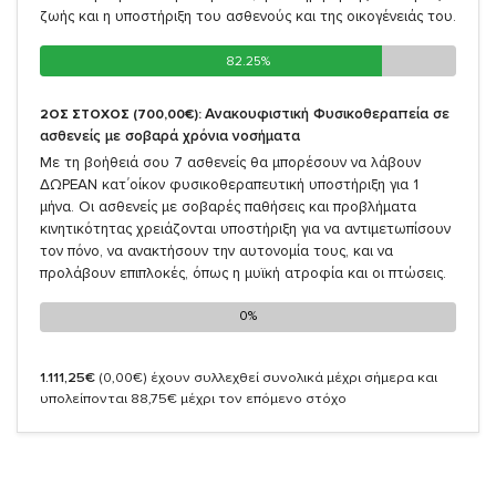
ζωής και η υποστήριξη του ασθενούς και της οικογένειάς του.
82.25%
82.25%
Ανακουφιστική Φυσικοθεραπεία σε
2ΟΣ ΣΤΟΧΟΣ (700,00€):
ασθενείς με σοβαρά χρόνια νοσήματα
Με τη βοήθειά σου 7 ασθενείς θα μπορέσουν να λάβουν
ΔΩΡΕΑΝ κατ΄οίκον φυσικοθεραπευτική υποστήριξη για 1
μήνα. Οι ασθενείς με σοβαρές παθήσεις και προβλήματα
κινητικότητας χρειάζονται υποστήριξη για να αντιμετωπίσουν
τον πόνο, να ανακτήσουν την αυτονομία τους, και να
προλάβουν επιπλοκές, όπως η μυϊκή ατροφία και οι πτώσεις.
0%
0%
1.111,25€
(0,00€)
έχουν συλλεχθεί συνολικά μέχρι σήμερα και
υπολείπονται 88,75€ μέχρι τον επόμενο στόχο