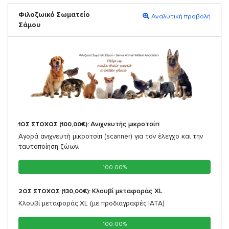
Φιλοζωικό Σωματείο
Αναλυτική προβολή
Σάμου
Ανιχνευτής μικροτσίπ
1ΟΣ ΣΤΟΧΟΣ (100,00€):
Αγορά ανιχνευτή μικροτσίπ (scanner) για τον έλεγχο και την
ταυτοποίηση ζώων.
100.00%
100.00%
Κλουβί μεταφοράς XL
2ΟΣ ΣΤΟΧΟΣ (130,00€):
Κλουβί μεταφοράς XL (με προδιαγραφές IATA)
100.00%
100.00%