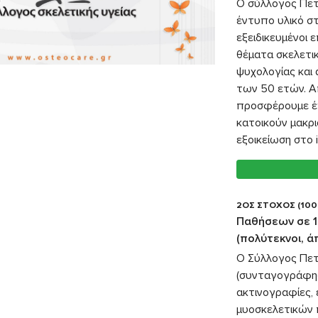
Ο σύλλογος Πετ
έντυπο υλικό στ
εξειδικευμένοι
θέματα σκελετικ
ψυχολογίας και
των 50 ετών. Α
προσφέρουμε έ
κατοικούν μακρ
εξοικείωση στο i
2ΟΣ ΣΤΟΧΟΣ (100
Παθήσεων σε 10
(πολύτεκνοι, ά
Ο Σύλλογος Πετ
(συνταγογράφησ
ακτινογραφίες, 
μυοσκελετικών 