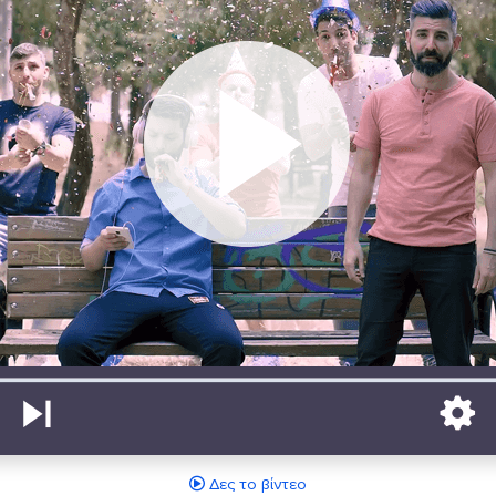
Δες το βίντεο