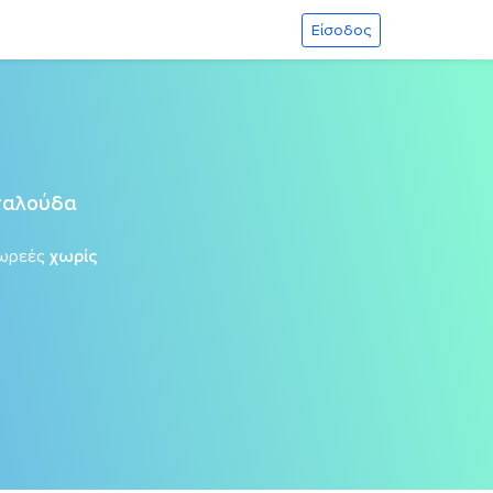
Είσοδος
εταλούδα
ωρεές
χωρίς