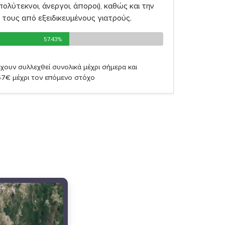
πολύτεκνοι, άνεργοι, άποροι), καθώς και την
τους από εξειδικευμένους γιατρούς.
57.43%
57.43%
χουν συλλεχθεί συνολικά μέχρι σήμερα και
57€ μέχρι τον επόμενο στόχο