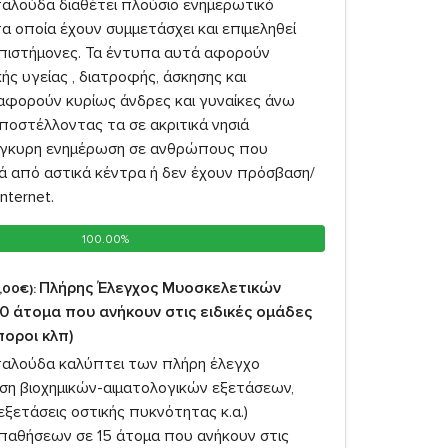
αλούδα διαθέτει πλούσιο ενημερωτικό
α οποία έχουν συμμετάσχει και επιμεληθεί
 επιστήμονες. Τα έντυπα αυτά αφορούν
ής υγείας , διατροφής, άσκησης και
 αφορούν κυρίως άνδρες και γυναίκες άνω
ποστέλλοντας τα σε ακριτικά νησιά
γκυρη ενημέρωση σε ανθρώπους που
ιά από αστικά κέντρα ή δεν έχουν πρόσβαση/
nternet.
100.00%
100.00%
Πλήρης Έλεγχος Μυοσκελετικών
,00€):
 άτομα που ανήκουν στις ειδικές ομάδες
ποροι κλπ)
αλούδα καλύπτει των πλήρη έλεγχο
η βιοχημικών-αιματολογικών εξετάσεων,
εξετάσεις οστικής πυκνότητας κ.α.)
παθήσεων σε 15 άτομα που ανήκουν στις