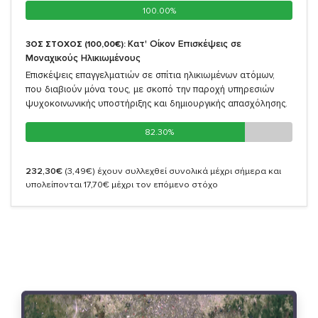
100.00%
100.00%
Κατ' Οίκον Επισκέψεις σε
3ΟΣ ΣΤΟΧΟΣ (100,00€):
Μοναχικούς Ηλικιωμένους
Επισκέψεις επαγγελματιών σε σπίτια ηλικιωμένων ατόμων,
που διαβιούν μόνα τους, με σκοπό την παροχή υπηρεσιών
ψυχοκοινωνικής υποστήριξης και δημιουργικής απασχόλησης.
82.30%
82.30%
232,30€
(3,49€)
έχουν συλλεχθεί συνολικά μέχρι σήμερα και
υπολείπονται 17,70€ μέχρι τον επόμενο στόχο