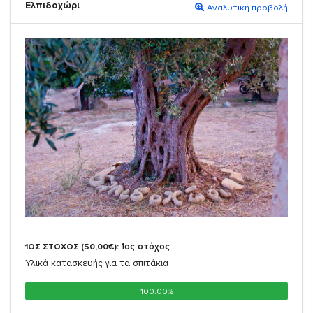
Ελπιδοχώρι
Αναλυτική προβολή
1ος στόχος
1ΟΣ ΣΤΟΧΟΣ (50,00€):
Υλικά κατασκευής για τα σπιτάκια
100.00%
100.00%