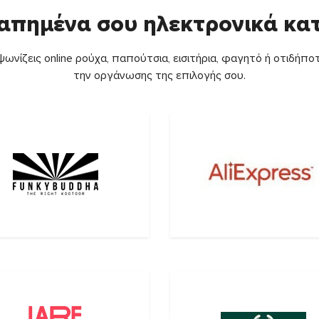
απημένα σου ηλεκτρονικά κ
ωνίζεις online ρούχα, παπούτσια, εισιτήρια, φαγητό ή οτιδήποτ
την οργάνωσης της επιλογής σου.