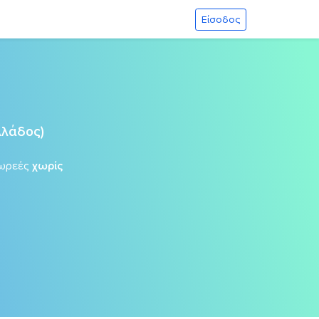
Είσοδος
λλάδος)
ωρεές
χωρίς