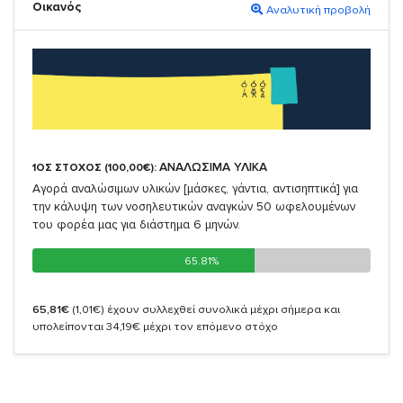
Οικανός
Αναλυτική προβολή
ΑΝΑΛΩΣΙΜΑ ΥΛΙΚΑ
1ΟΣ ΣΤΟΧΟΣ (100,00€):
Αγορά αναλώσιμων υλικών [μάσκες, γάντια, αντισηπτικά] για
την κάλυψη των νοσηλευτικών αναγκών 50 ωφελουμένων
του φορέα μας για διάστημα 6 μηνών.
65.81%
65.81%
65,81€
(1,01€)
έχουν συλλεχθεί συνολικά μέχρι σήμερα και
υπολείπονται 34,19€ μέχρι τον επόμενο στόχο