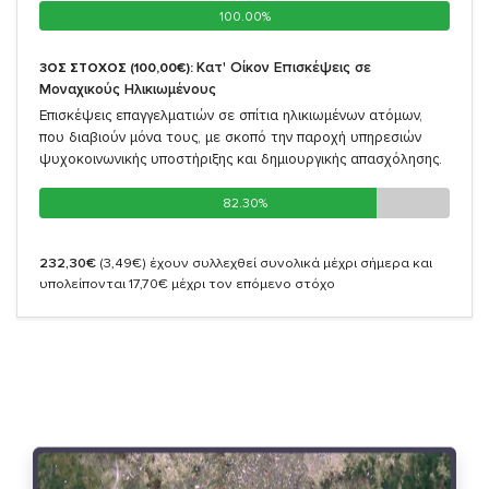
100.00%
100.00%
Κατ' Οίκον Επισκέψεις σε
3ΟΣ ΣΤΟΧΟΣ (100,00€):
Μοναχικούς Ηλικιωμένους
Επισκέψεις επαγγελματιών σε σπίτια ηλικιωμένων ατόμων,
που διαβιούν μόνα τους, με σκοπό την παροχή υπηρεσιών
ψυχοκοινωνικής υποστήριξης και δημιουργικής απασχόλησης.
82.30%
82.30%
232,30€
(3,49€)
έχουν συλλεχθεί συνολικά μέχρι σήμερα και
υπολείπονται 17,70€ μέχρι τον επόμενο στόχο