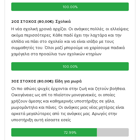
100.00%
100.00%
Σχολικά
2ΟΣ ΣΤΟΧΟΣ (80,00€):
Η νέα σχολική χρονιά αρχίζει. Οι ανάγκες πολλές, οι ελλείψεις
ακόμα περισσότερες. Κάθε παιδί έχει την λαχτάρα και την
ελπίδα να πάει στο σχολείο και να είναι ισάξιο με τους
συμμαθητές του. Όλοι μαζί μπορούμε να χαρίσουμε παιδικά
χαμόγελα στα προαύλια των σχολικών κτηρίων
100.00%
100.00%
Είδη για μωρά
3ΟΣ ΣΤΟΧΟΣ (80,00€):
Οι πιο αθώες ψυχές έρχονται στην ζωή και ζητούν βοήθεια.
Οικογένειες ως επί το πλείστον μονογενεικές, οι οποίες
χρήζουν άμεσης και καθημερινής υποστήριξης σε γάλα,
μωρομάντηλα και πάνες. Οι ανάγκες μιας νέας μητέρας είναι
αρκετά μεγαλύτερες από τις ανάγκες μας. Αρωγός στην
υποστήριξη αυτή είσαστε εσείς
72.99%
72.99%