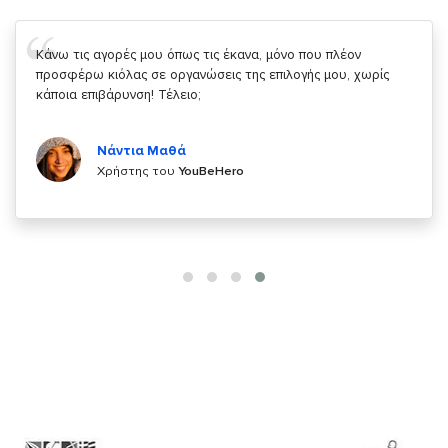
Σας ευχαριστώ που μας δίνετε την δυνατότητα να κάνουμε
κάτι!
Κυριάκος Τσίγκρος
Χρήστης του
YouBeHero