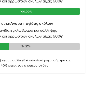
ν και άρρωστων σκύλων αξίας 600€
100.00%
100.00%
Αγορά παγίδας σκύλων
,00€):
αγίδα εγκλωβισμού και σύλληψης
ν και άρρωστων σκύλων αξίας 600€
34.27%
34.27%
)
έχουν συλλεχθεί συνολικά μέχρι σήμερα και
,40€ μέχρι τον επόμενο στόχο