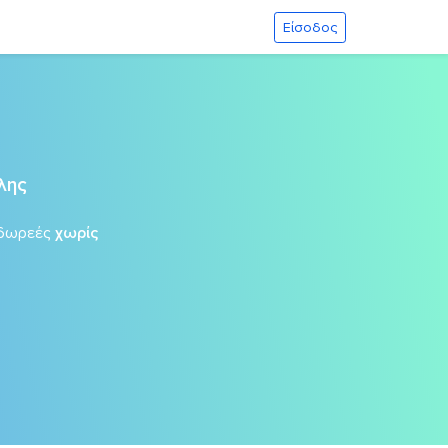
Είσοδος
λης
δωρεές
χωρίς