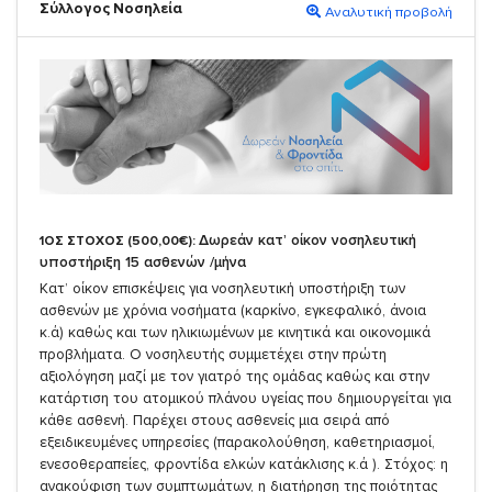
Σύλλογος Νοσηλεία
Αναλυτική προβολή
Δωρεάν κατ’ οίκον νοσηλευτική
1ΟΣ ΣΤΟΧΟΣ (500,00€):
υποστήριξη 15 ασθενών /μήνα
Κατ’ οίκον επισκέψεις για νοσηλευτική υποστήριξη των
ασθενών με χρόνια νοσήματα (καρκίνο, εγκεφαλικό, άνοια
κ.ά) καθώς και των ηλικιωμένων με κινητικά και οικονομικά
προβλήματα. Ο νοσηλευτής συμμετέχει στην πρώτη
αξιολόγηση μαζί με τον γιατρό της ομάδας καθώς και στην
κατάρτιση του ατομικού πλάνου υγείας που δημιουργείται για
κάθε ασθενή. Παρέχει στους ασθενείς μια σειρά από
εξειδικευμένες υπηρεσίες (παρακολούθηση, καθετηριασμοί,
ενεσοθεραπείες, φροντίδα ελκών κατάκλισης κ.ά ). Στόχος: η
ανακούφιση των συμπτωμάτων, η διατήρηση της ποιότητας