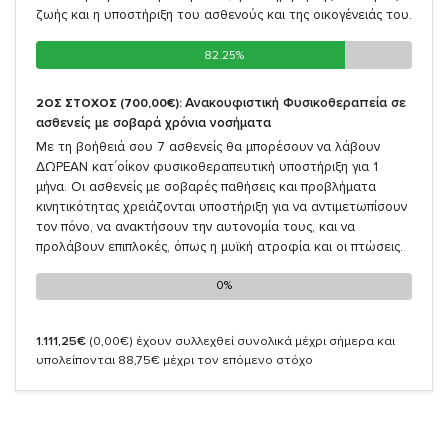
ζωής και η υποστήριξη του ασθενούς και της οικογένειάς του.
82.25%
82.25%
Ανακουφιστική Φυσικοθεραπεία σε
2ΟΣ ΣΤΟΧΟΣ (700,00€):
ασθενείς με σοβαρά χρόνια νοσήματα
Με τη βοήθειά σου 7 ασθενείς θα μπορέσουν να λάβουν
ΔΩΡΕΑΝ κατ΄οίκον φυσικοθεραπευτική υποστήριξη για 1
μήνα. Οι ασθενείς με σοβαρές παθήσεις και προβλήματα
κινητικότητας χρειάζονται υποστήριξη για να αντιμετωπίσουν
τον πόνο, να ανακτήσουν την αυτονομία τους, και να
προλάβουν επιπλοκές, όπως η μυϊκή ατροφία και οι πτώσεις.
0%
0%
1.111,25€
(0,00€)
έχουν συλλεχθεί συνολικά μέχρι σήμερα και
υπολείπονται 88,75€ μέχρι τον επόμενο στόχο