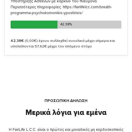
Υποστήριξης Ασθενών με καρκίνο του πνεύμονα.
Περισσότερες πληροφορίες: https://fairlifelcc.com/breath-
programma-psychokoinonikis-ypostirixis/
42.38%
42.38%
42,38€
(0,00€)
έχουν συλλεχθεί συνολικά μέχρι σήμερα και
υπολείπονται 57,62€ μέχρι τον επόμενο στόχο
ΠΡΟΣΩΠΙΚΗ ΔΗΛΩΣΗ
Μερικά λόγια για εμένα
Η FairLife L.C.C. είναι ο πρώτος και μοναδικός μη κερδοσκοπικός