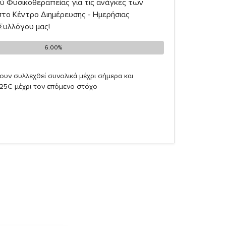
ύ Φυσικοθεραπείας για τις ανάγκες των
ο Κέντρο Διημέρευσης - Ημερήσιας
Συλλόγου μας!
6.00%
6.00%
ουν συλλεχθεί συνολικά μέχρι σήμερα και
,25€ μέχρι τον επόμενο στόχο