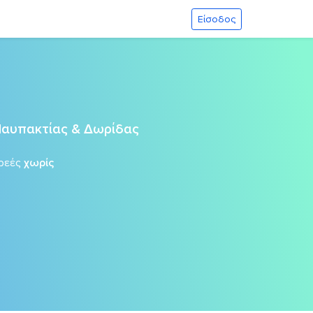
Είσοδος
Ναυπακτίας & Δωρίδας
ρεές
χωρίς