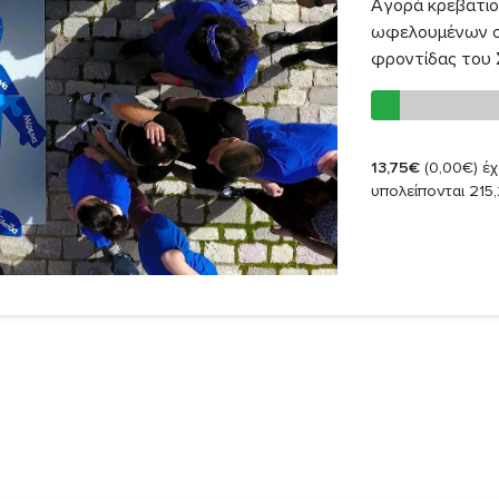
Αγορά κρεβατιο
ωφελουμένων στ
φροντίδας του 
13,75€
(0,00€)
έχ
υπολείπονται 215