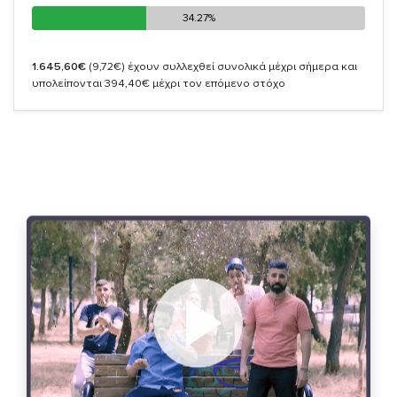
34.27%
34.27%
1.645,60€
(9,72€)
έχουν συλλεχθεί συνολικά μέχρι σήμερα και
υπολείπονται 394,40€ μέχρι τον επόμενο στόχο