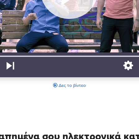
Δες το βίντεο
απημένα σου ηλεκτρονικά κ