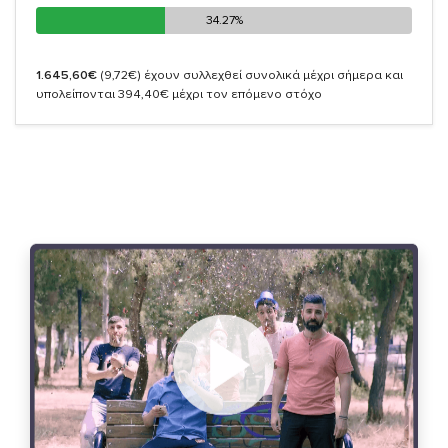
34.27%
34.27%
1.645,60€
(9,72€)
έχουν συλλεχθεί συνολικά μέχρι σήμερα και
υπολείπονται 394,40€ μέχρι τον επόμενο στόχο