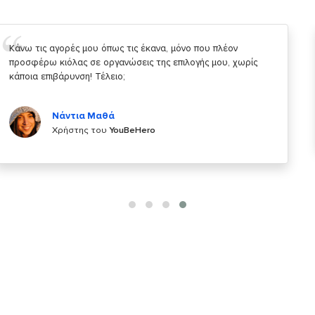
Σας ευχαριστώ που μας δίνετε την δυνατότητα να κάνουμε
κάτι!
Κυριάκος Τσίγκρος
Χρήστης του
YouBeHero