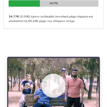
34.77%
34.77%
34,77€
(0,00€)
έχουν συλλεχθεί συνολικά μέχρι σήμερα και
υπολείπονται 65,23€ μέχρι τον επόμενο στόχο