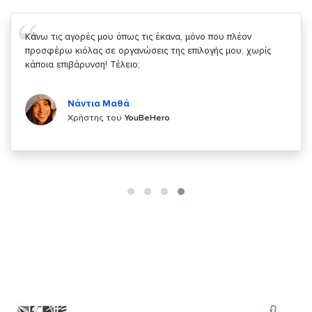
Σας ευχαριστώ που μας δίνετε την δυνατότητα να κάνουμε
κάτι!
Κυριάκος Τσίγκρος
Χρήστης του
YouBeHero