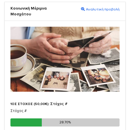
Κοινωνική Μέριμνα
Αναλυτική προβολή
Μοσχάτου
Στόχος #
1ΟΣ ΣΤΟΧΟΣ (50,00€):
Στόχος #
28.70%
28.70%