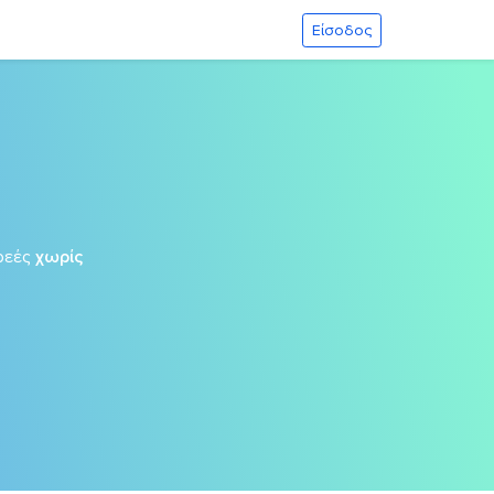
Είσοδος
ρεές
χωρίς