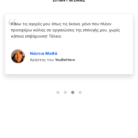
ΕΙΠΑΝ ΓΙΑ ΕΜΑΣ
Σας ευχαριστώ που μας δίνετε την δυνατότητα να κάνουμε
κάτι!
Κυριάκος Τσίγκρος
Χρήστης του
YouBeHero