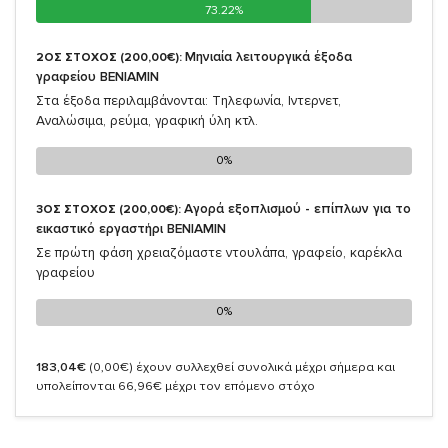
73.22%
73.22%
Μηνιαία λειτουργικά έξοδα
2ΟΣ ΣΤΟΧΟΣ (200,00€):
γραφείου ΒΕΝΙΑΜΙΝ
Στα έξοδα περιλαμβάνονται: Τηλεφωνία, Ιντερνετ,
Αναλώσιμα, ρεύμα, γραφική ύλη κτλ.
0%
0%
Αγορά εξοπλισμού - επίπλων για το
3ΟΣ ΣΤΟΧΟΣ (200,00€):
εικαστικό εργαστήρι ΒΕΝΙΑΜΙΝ
Σε πρώτη φάση χρειαζόμαστε ντουλάπα, γραφείο, καρέκλα
γραφείου
0%
0%
183,04€
(0,00€)
έχουν συλλεχθεί συνολικά μέχρι σήμερα και
υπολείπονται 66,96€ μέχρι τον επόμενο στόχο