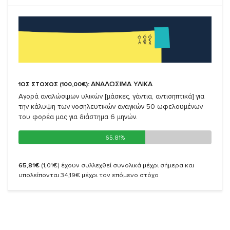
ΑΝΑΛΩΣΙΜΑ ΥΛΙΚΑ
1ΟΣ ΣΤΟΧΟΣ (100,00€):
Αγορά αναλώσιμων υλικών [μάσκες, γάντια, αντισηπτικά] για
την κάλυψη των νοσηλευτικών αναγκών 50 ωφελουμένων
του φορέα μας για διάστημα 6 μηνών.
65.81%
65.81%
65,81€
(1,01€)
έχουν συλλεχθεί συνολικά μέχρι σήμερα και
υπολείπονται 34,19€ μέχρι τον επόμενο στόχο