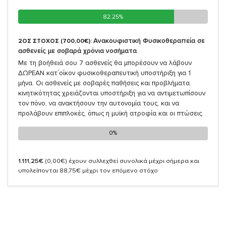
82.25%
82.25%
Ανακουφιστική Φυσικοθεραπεία σε
2ΟΣ ΣΤΟΧΟΣ (700,00€):
ασθενείς με σοβαρά χρόνια νοσήματα
Με τη βοήθειά σου 7 ασθενείς θα μπορέσουν να λάβουν
ΔΩΡΕΑΝ κατ΄οίκον φυσικοθεραπευτική υποστήριξη για 1
μήνα. Οι ασθενείς με σοβαρές παθήσεις και προβλήματα
κινητικότητας χρειάζονται υποστήριξη για να αντιμετωπίσουν
τον πόνο, να ανακτήσουν την αυτονομία τους, και να
προλάβουν επιπλοκές, όπως η μυϊκή ατροφία και οι πτώσεις.
0%
0%
1.111,25€
(0,00€)
έχουν συλλεχθεί συνολικά μέχρι σήμερα και
υπολείπονται 88,75€ μέχρι τον επόμενο στόχο