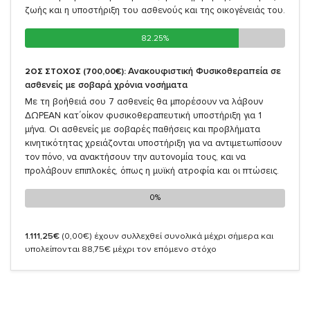
ζωής και η υποστήριξη του ασθενούς και της οικογένειάς του.
82.25%
82.25%
Ανακουφιστική Φυσικοθεραπεία σε
2ΟΣ ΣΤΟΧΟΣ (700,00€):
ασθενείς με σοβαρά χρόνια νοσήματα
Με τη βοήθειά σου 7 ασθενείς θα μπορέσουν να λάβουν
ΔΩΡΕΑΝ κατ΄οίκον φυσικοθεραπευτική υποστήριξη για 1
μήνα. Οι ασθενείς με σοβαρές παθήσεις και προβλήματα
κινητικότητας χρειάζονται υποστήριξη για να αντιμετωπίσουν
τον πόνο, να ανακτήσουν την αυτονομία τους, και να
προλάβουν επιπλοκές, όπως η μυϊκή ατροφία και οι πτώσεις.
0%
0%
1.111,25€
(0,00€)
έχουν συλλεχθεί συνολικά μέχρι σήμερα και
υπολείπονται 88,75€ μέχρι τον επόμενο στόχο