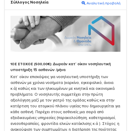
Σύλλογος Νοσηλεία
Αναλυτική προβολή
Δωρεάν κατ’ οίκον νοσηλευτική
1ΟΣ ΣΤΟΧΟΣ (500,00€):
υποστήριξη 15 ασθενών /μήνα
Κατ’ οίκον επισκέψεις για νοσηλευτική υποστήριξη των
ασθενών με χρόνια νοσήματα (καρκίνο, εγκεφαλικό, άνοια
κ.ά) καθώς και των ηλικιωμένων με κινητικά και οικονομικά
προβλήματα. Ο νοσηλευτής συμμετέχει στην πρώτη
αξιολόγηση μαζί με τον γιατρό της ομάδας καθώς και στην
κατάρτιση του ατομικού πλάνου υγείας που δημιουργείται για
κάθε ασθενή. Παρέχει στους ασθενείς μια σειρά από
εξειδικευμένες υπηρεσίες (παρακολούθηση, καθετηριασμοί,
ενεσοθεραπείες, φροντίδα ελκών κατάκλισης κ.ά ). Στόχος: η
ανακούφιση των συμπτωμάτων, η διατήρηση της ποιότητας