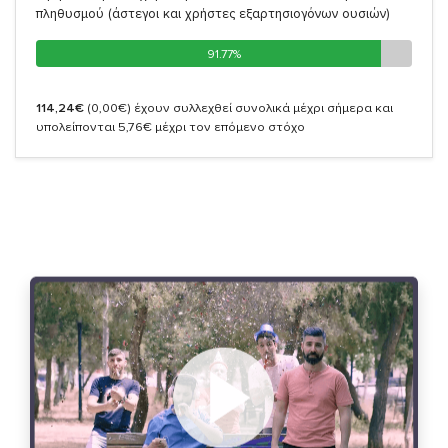
πληθυσμού (άστεγοι και χρήστες εξαρτησιογόνων ουσιών)
91.77%
91.77%
114,24€
(0,00€)
έχουν συλλεχθεί συνολικά μέχρι σήμερα και
υπολείπονται 5,76€ μέχρι τον επόμενο στόχο