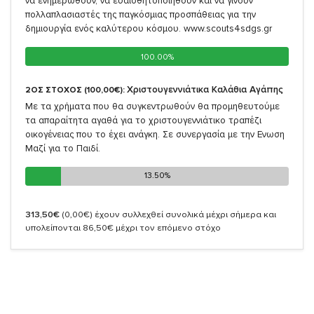
να ενημερωθούν, να ευαισθητοποιηθούν και να γίνουν
πολλαπλασιαστές της παγκόσμιας προσπάθειας για την
δημιουργία ενός καλύτερου κόσμου. www.scouts4sdgs.gr
100.00%
100.00%
Χριστουγεννιάτικα Καλάθια Αγάπης
2ΟΣ ΣΤΟΧΟΣ (100,00€):
Με τα χρήματα που θα συγκεντρωθούν θα προμηθευτούμε
τα απαραίτητα αγαθά για το χριστουγεννιάτικο τραπέζι
οικογένειας που το έχει ανάγκη. Σε συνεργασία με την Ενωση
Μαζί για το Παιδί.
13.50%
13.50%
313,50€
(0,00€)
έχουν συλλεχθεί συνολικά μέχρι σήμερα και
υπολείπονται 86,50€ μέχρι τον επόμενο στόχο