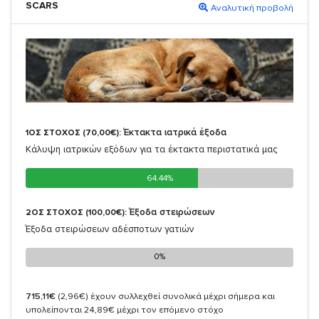
SCARS
Αναλυτική προβολή
Έκτακτα ιατρικά έξοδα
1ΟΣ ΣΤΟΧΟΣ (70,00€):
Κάλυψη ιατρικών εξόδων για τα έκτακτα περιστατικά μας
64.44%
64.44%
Έξοδα στειρώσεων
2ΟΣ ΣΤΟΧΟΣ (100,00€):
Έξοδα στειρώσεων αδέσποτων γατιών
0%
0%
715,11€
(2,96€)
έχουν συλλεχθεί συνολικά μέχρι σήμερα και
υπολείπονται 24,89€ μέχρι τον επόμενο στόχο