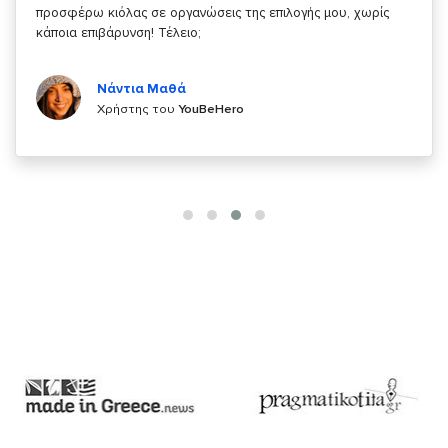
κάτι!
Κυριάκος Τσίγκρος
Χρήστης του
YouBeHero