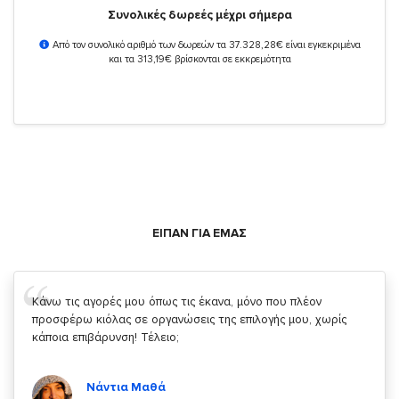
Συνολικές δωρεές μέχρι σήμερα
Από τον συνολικό αριθμό των δωρεών τα 37.328,28€ είναι εγκεκριμένα
και τα 313,19€ βρίσκονται σε εκκρεμότητα
ΕΙΠΑΝ ΓΙΑ ΕΜΑΣ
Σας ευχαριστώ που μας δίνετε την δυνατότητα να κάνουμε
κάτι!
Κυριάκος Τσίγκρος
Χρήστης του
YouBeHero