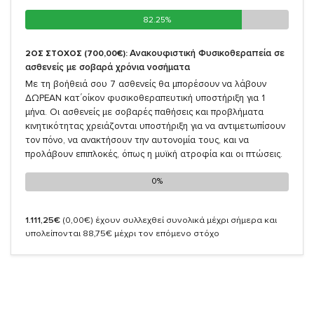
82.25%
82.25%
Ανακουφιστική Φυσικοθεραπεία σε
2ΟΣ ΣΤΟΧΟΣ (700,00€):
ασθενείς με σοβαρά χρόνια νοσήματα
Με τη βοήθειά σου 7 ασθενείς θα μπορέσουν να λάβουν
ΔΩΡΕΑΝ κατ΄οίκον φυσικοθεραπευτική υποστήριξη για 1
μήνα. Οι ασθενείς με σοβαρές παθήσεις και προβλήματα
κινητικότητας χρειάζονται υποστήριξη για να αντιμετωπίσουν
τον πόνο, να ανακτήσουν την αυτονομία τους, και να
προλάβουν επιπλοκές, όπως η μυϊκή ατροφία και οι πτώσεις.
0%
0%
1.111,25€
(0,00€)
έχουν συλλεχθεί συνολικά μέχρι σήμερα και
υπολείπονται 88,75€ μέχρι τον επόμενο στόχο