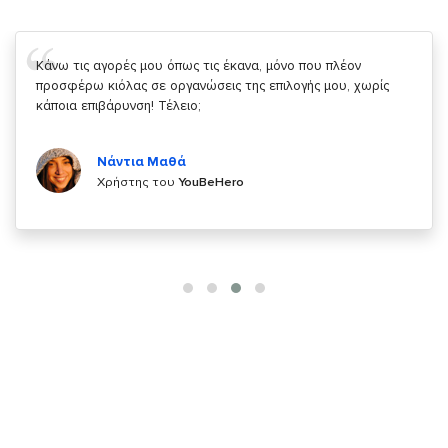
Σας ευχαριστώ που μας δίνετε την δυνατότητα να κάνουμε
κάτι!
Κυριάκος Τσίγκρος
Χρήστης του
YouBeHero