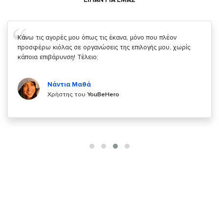
Σας ευχαριστώ που μας δίνετε την δυνατότητα να κάνουμε
κάτι!
Κυριάκος Τσίγκρος
Χρήστης του
YouBeHero