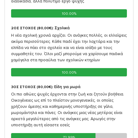
διαδικασία, αλλά πολύτιμο έργο ψυχής.
100.00%
100.00%
Σχολικά
2ΟΣ ΣΤΟΧΟΣ (80,00€):
Η νέα σχολική χρονιά αρχίζει. Οι ανάγκες πολλές, οι ελλείψεις
ακόμα περισσότερες. Κάθε παιδί έχει την λαχτάρα και την
ελπίδα να πάει στο σχολείο και να είναι ισάξιο με τους
συμμαθητές του. Όλοι μαζί μπορούμε να χαρίσουμε παιδικά
χαμόγελα στα προαύλια των σχολικών κτηρίων
100.00%
100.00%
Είδη για μωρά
3ΟΣ ΣΤΟΧΟΣ (80,00€):
Οι πιο αθώες ψυχές έρχονται στην ζωή και ζητούν βοήθεια.
Οικογένειες ως επί το πλείστον μονογενεικές, οι οποίες
χρήζουν άμεσης και καθημερινής υποστήριξης σε γάλα,
μωρομάντηλα και πάνες. Οι ανάγκες μιας νέας μητέρας είναι
αρκετά μεγαλύτερες από τις ανάγκες μας. Αρωγός στην
υποστήριξη αυτή είσαστε εσείς
72.99%
72.99%