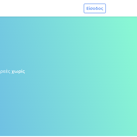
Είσοδος
ωρεές
χωρίς