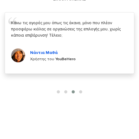
Σας ευχαριστώ που μας δίνετε την δυνατότητα να κάνουμε
κάτι!
Κυριάκος Τσίγκρος
Χρήστης του
YouBeHero