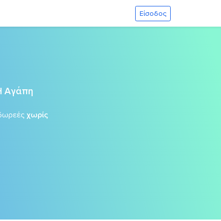
Είσοδος
Η Αγάπη
δωρεές
χωρίς