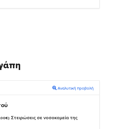
γάπη
Αναλυτική προβολή
πού
Στειρώσεις σε νοσοκομεία της
,00€):