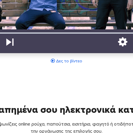
Δες το βίντεο
απημένα σου ηλεκτρονικά κ
ωνίζεις online ρούχα, παπούτσια, εισιτήρια, φαγητό ή οτιδήποτ
την οργάνωσης της επιλογής σου.