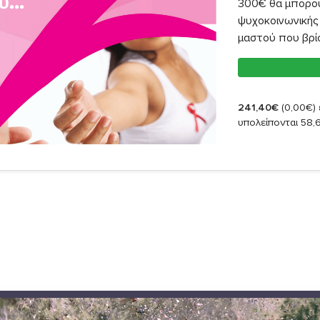
300€ θα μπορο
ψυχοκοινωνικής 
μαστού που βρί
241,40€
(0,00€)
υπολείπονται 58,