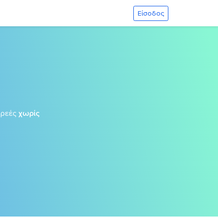
Είσοδος
ωρεές
χωρίς