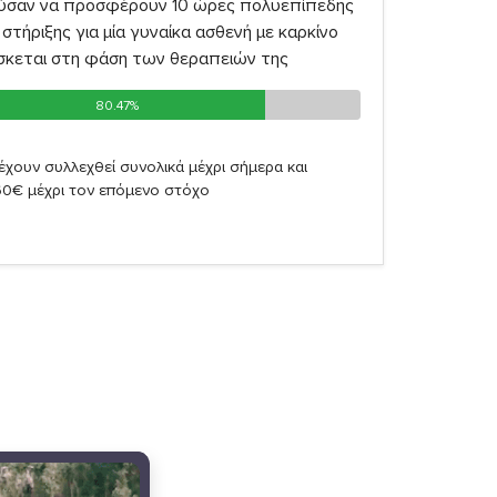
ύσαν να προσφέρουν 10 ώρες πολυεπίπεδης
στήριξης για μία γυναίκα ασθενή με καρκίνο
σκεται στη φάση των θεραπειών της
80.47%
80.47%
έχουν συλλεχθεί συνολικά μέχρι σήμερα και
60€ μέχρι τον επόμενο στόχο