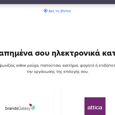
Δες το βίντεο
απημένα σου ηλεκτρονικά κ
ωνίζεις online ρούχα, παπούτσια, εισιτήρια, φαγητό ή οτιδήποτ
την οργάνωσης της επιλογής σου.