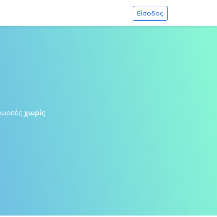
Είσοδος
δωρεές
χωρίς