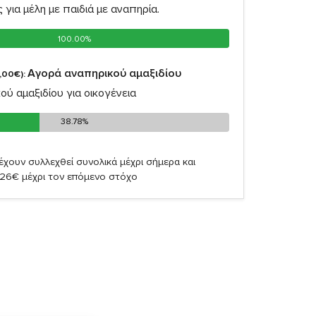
ς για μέλη με παιδιά με αναπηρία.
100.00%
100.00%
Αγορά αναπηρικού αμαξιδίου
,00€):
ύ αμαξιδίου για οικογένεια
38.78%
38.78%
έχουν συλλεχθεί συνολικά μέχρι σήμερα και
,26€ μέχρι τον επόμενο στόχο