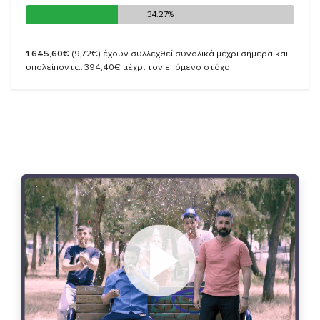
34.27%
34.27%
1.645,60€
(9,72€)
έχουν συλλεχθεί συνολικά μέχρι σήμερα και
υπολείπονται 394,40€ μέχρι τον επόμενο στόχο